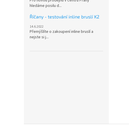
Pro novou prodejnu v centru Prahy
hledáme posilu d...
Říčany - testování inline bruslí K2
14.6.2022
Přemýšlíte o zakoupení inline bruslí a
nejste si j...
Z