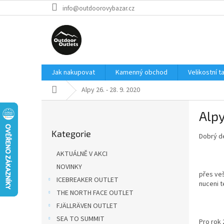
Přejít
info@outdoorovybazar.cz
na
obsah
Jak nakupovat
Kamenný obchod
Velikostní t
Domů
Alpy 26. - 28. 9. 2020
P
Alpy
o
Přeskočit
s
Kategorie
kategorie
Dobrý de
t
r
AKTUÁLNĚ V AKCI
a
NOVINKY
n
přes veš
ICEBREAKER OUTLET
n
nuceni 
í
THE NORTH FACE OUTLET
p
FJÄLLRÄVEN OUTLET
a
SEA TO SUMMIT
Pro rok 