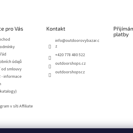
e pro Vás
Kontakt
Přijímá
platby
bchod
info
@
outdoorovybazar.c
z
podmínky
 řád
+420 778 480 522
obních údajů
outdoorshops.cz
 od smlouvy
outdoorshopscz
 - informace
m
(katalogy)
gram v síti Affiliate