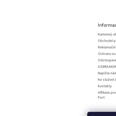
á
p
a
t
Informac
í
Kamenný o
Obchodní 
Reklamační
Ochrana os
Odstoupení
ICEBREAKER
Napište ná
Ke stažení 
Kontakty
Affiliate pro
Port