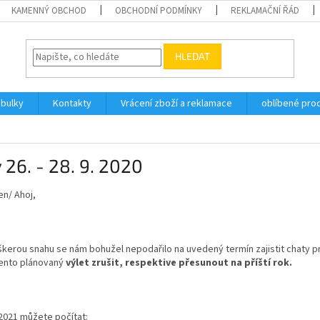
KAMENNÝ OBCHOD
OBCHODNÍ PODMÍNKY
REKLAMAČNÍ ŘÁD
HLEDAT
abulky
Kontakty
Vrácení zboží a reklamace
oblíbené pro
 26. - 28. 9. 2020
n/ Ahoj,
kerou snahu se nám bohužel nepodařilo na uvedený termín zajistit chaty pr
tento plánovaný
výlet zrušit, respektive přesunout na příští rok.
2021 můžete počítat: