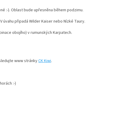
olené :-). Oblast bude upřesněna během podzimu.
. V úvahu připadá Wilder Kaiser nebo Nízké Taury.
mbinace obojího) v rumunských Karpatech.
 sledujte www stránky
CK Kiwi
.
orách :-)