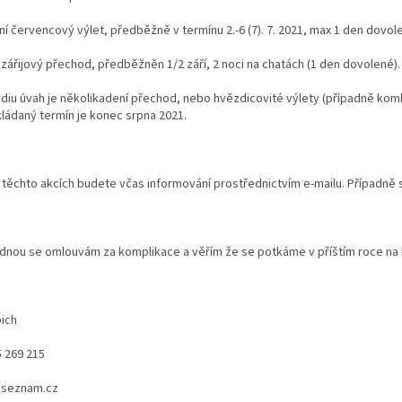
ční červencový výlet, předběžně v termínu 2.-6 (7). 7. 2021, max 1 den dov
í zářijový přechod, předběžněn 1/2 září, 2 noci na chatách (1 den dovolené)
ádiu úvah je několikadení přechod, nebo hvězdicovité výlety (případně ko
ládaný termín je konec srpna 2021.
 těchto akcích budete včas informování prostřednictvím e-mailu. Případně
dnou se omlouvám za komplikace a věřím že se potkáme v příštím roce na h
pich
 269 215
@seznam.cz