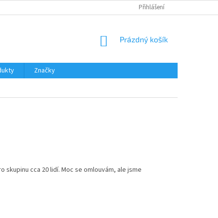
OCHRANA OSOBNÍCH ÚDAJŮ
ODSTOUPENÍ OD SMLOUVY
Přihlášení
ICEBREA
NÁKUPNÍ
Prázdný košík
KOŠÍK
dukty
Značky
o skupinu cca 20 lidí. Moc se omlouvám, ale jsme