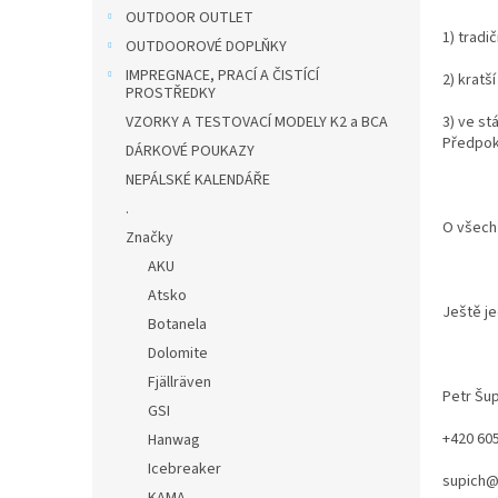
n
OUTDOOR OUTLET
e
1) tradi
OUTDOOROVÉ DOPLŇKY
l
IMPREGNACE, PRACÍ A ČISTÍCÍ
2) kratš
PROSTŘEDKY
3) ve st
VZORKY A TESTOVACÍ MODELY K2 a BCA
Předpok
DÁRKOVÉ POUKAZY
NEPÁLSKÉ KALENDÁŘE
.
O všech
Značky
AKU
Atsko
Ještě je
Botanela
Dolomite
Fjällräven
Petr Šu
GSI
+420 605
Hanwag
Icebreaker
supich