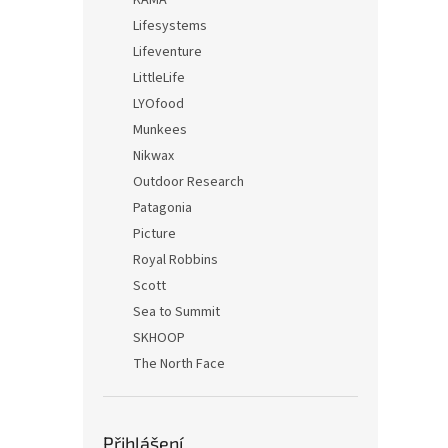
KAMA
Lifesystems
Lifeventure
LittleLife
LYOfood
Munkees
Nikwax
Outdoor Research
Patagonia
Picture
Royal Robbins
Scott
Sea to Summit
SKHOOP
The North Face
Přihlášení