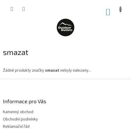
Přejít
na
NÁKUP
obsah
KOŠÍK
smazat
Žádné produkty značky
smazat
nebyly nalezeny...
Z
á
p
a
Informace pro Vás
t
Kamenný obchod
í
Obchodní podmínky
Reklamační řád